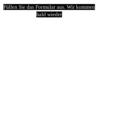
Füllen Sie das Formular aus. Wir kommen
bald wieder
isim, soyisim
Telefon
Bulunduğunuz il ve ilçe
Konu
Gönder