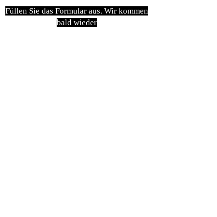
Füllen Sie das Formular aus. Wir kommen
bald wieder
isim, soyisim
Telefon
Bulunduğunuz il ve ilçe
Konu
Gönder