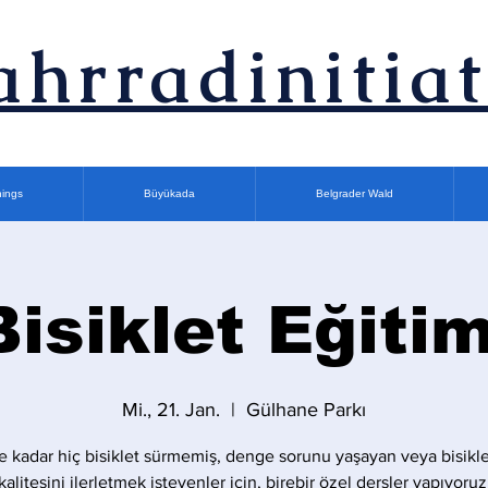
ahrradinitiat
nings
Büyükada
Belgrader Wald
Bisiklet Eğitim
Mi., 21. Jan.
  |  
Gülhane Parkı
 kadar hiç bisiklet sürmemiş, denge sorunu yaşayan veya bisikle
kalitesini ilerletmek isteyenler için, birebir özel dersler yapıyoruz