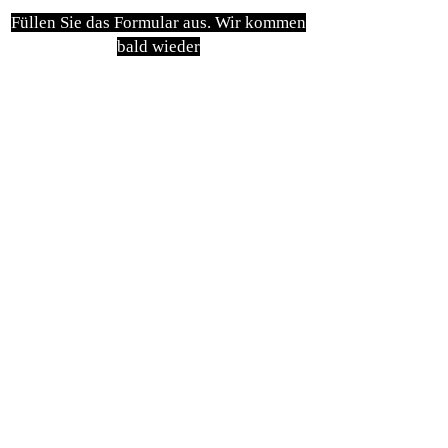
Füllen Sie das Formular aus. Wir kommen
bald wieder
isim, soyisim
Telefon
Bulunduğunuz il ve ilçe
Konu
Gönder