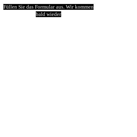
Füllen Sie das Formular aus. Wir kommen
bald wieder
isim, soyisim
Telefon
Bulunduğunuz il ve ilçe
Konu
Gönder