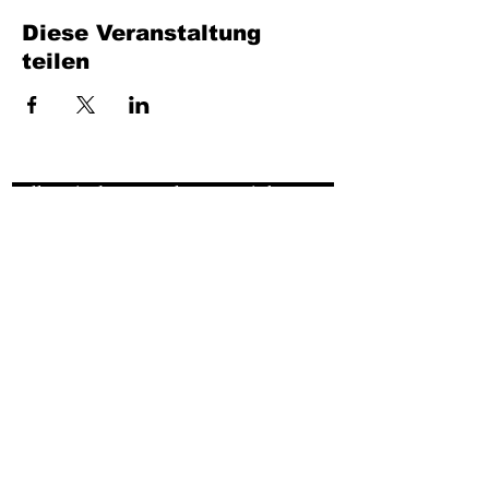
Diese Veranstaltung
teilen
Füllen Sie das Formular aus. Wir kommen
bald wieder
isim, soyisim
Telefon
Bulunduğunuz il ve ilçe