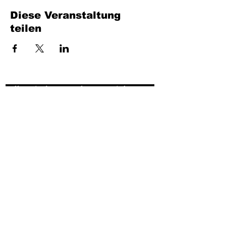
Diese Veranstaltung
teilen
Füllen Sie das Formular aus. Wir kommen
bald wieder
isim, soyisim
Telefon
Bulunduğunuz il ve ilçe