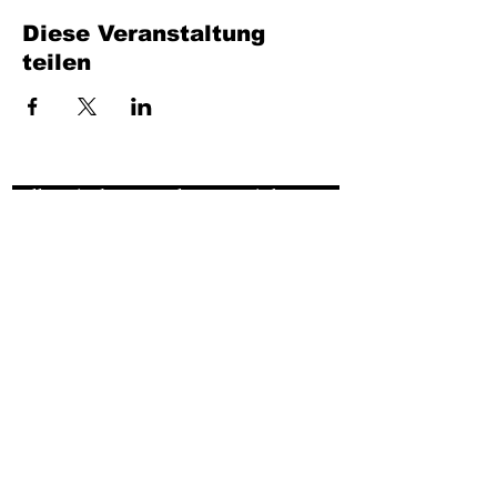
Diese Veranstaltung
teilen
Füllen Sie das Formular aus. Wir kommen
bald wieder
isim, soyisim
Telefon
Bulunduğunuz il ve ilçe