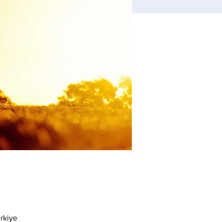
rkiye