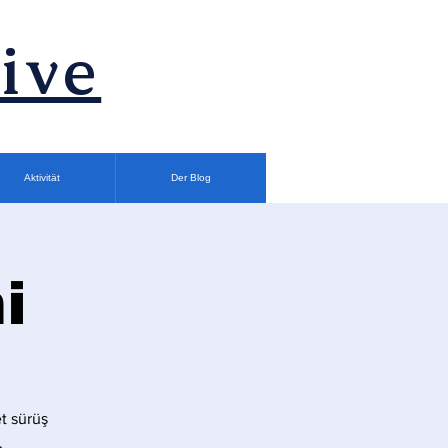
ive
Aktivität
Der Blog
i
t sürüş
.