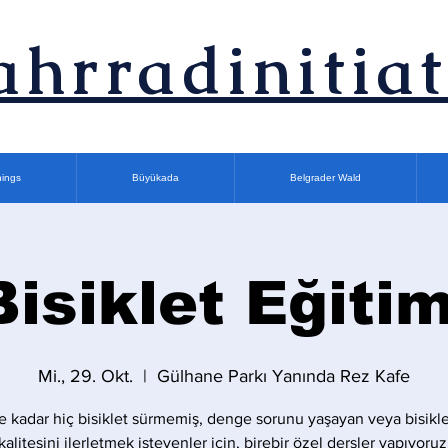
ahrradinitiat
nings
Büyükada
Belgrader Wald
Bisiklet Eğitim
Mi., 29. Okt.
  |  
Gülhane Parkı Yanında Rez Kafe
 kadar hiç bisiklet sürmemiş, denge sorunu yaşayan veya bisikle
kalitesini ilerletmek isteyenler için, birebir özel dersler yapıyoruz