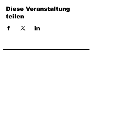
Diese Veranstaltung
teilen
Füllen Sie das Formular aus. Wir kommen
bald wieder
isim, soyisim
Telefon
Bulunduğunuz il ve ilçe