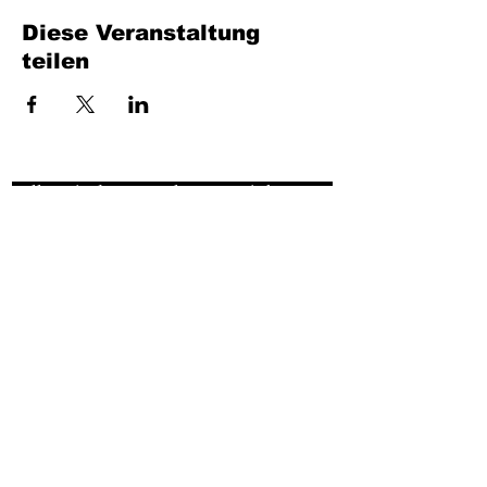
Diese Veranstaltung
teilen
Füllen Sie das Formular aus. Wir kommen
bald wieder
isim, soyisim
Telefon
Bulunduğunuz il ve ilçe