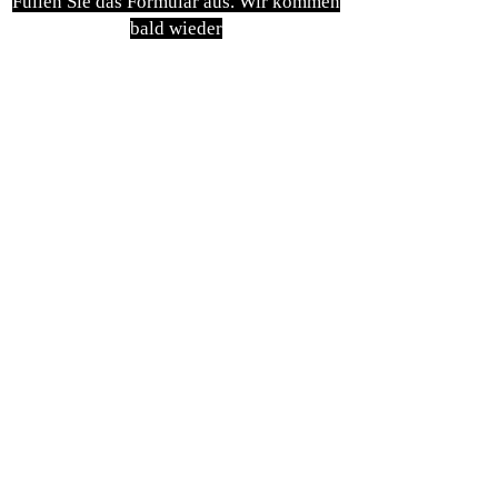
Füllen Sie das Formular aus. Wir kommen
bald wieder
isim, soyisim
Telefon
Bulunduğunuz il ve ilçe
Konu
Gönder