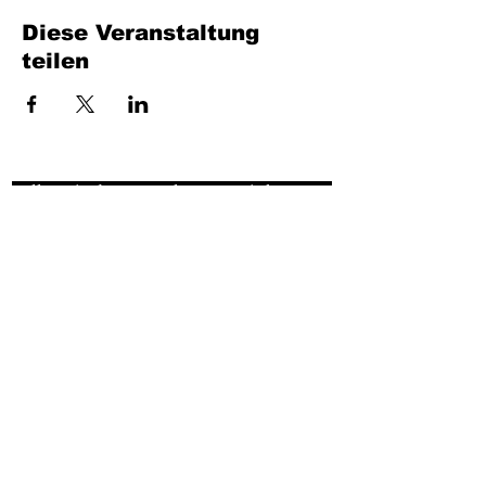
Diese Veranstaltung
teilen
Füllen Sie das Formular aus. Wir kommen
bald wieder
isim, soyisim
Telefon
Bulunduğunuz il ve ilçe