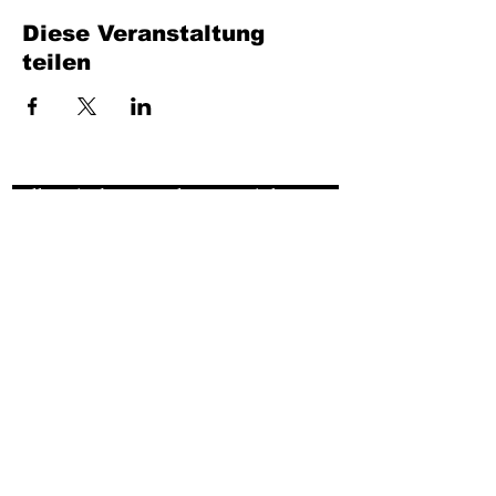
Diese Veranstaltung
teilen
Füllen Sie das Formular aus. Wir kommen
bald wieder
isim, soyisim
Telefon
Bulunduğunuz il ve ilçe