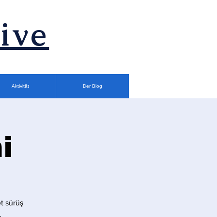
ive
Aktivität
Der Blog
i
t sürüş
.