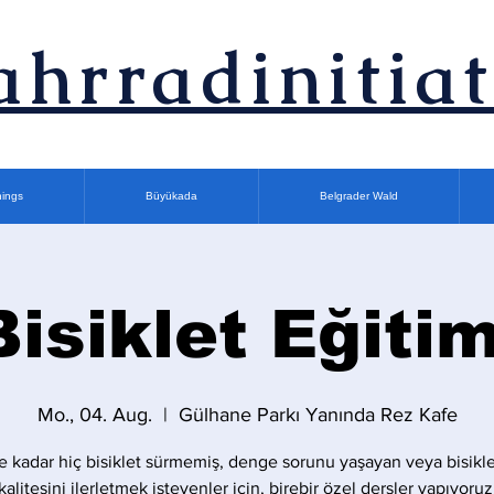
ahrradinitiat
nings
Büyükada
Belgrader Wald
Bisiklet Eğitim
Mo., 04. Aug.
  |  
Gülhane Parkı Yanında Rez Kafe
 kadar hiç bisiklet sürmemiş, denge sorunu yaşayan veya bisikle
kalitesini ilerletmek isteyenler için, birebir özel dersler yapıyoruz