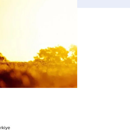
rkiye