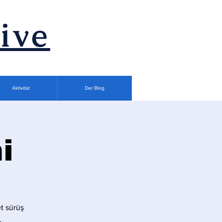
ive
Aktivität
Der Blog
i
t sürüş
.