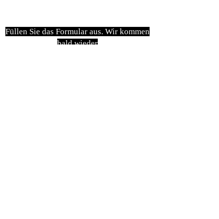
Füllen Sie das Formular aus. Wir kommen
bald wieder
isim, soyisim
Telefon
Bulunduğunuz il ve ilçe
Konu