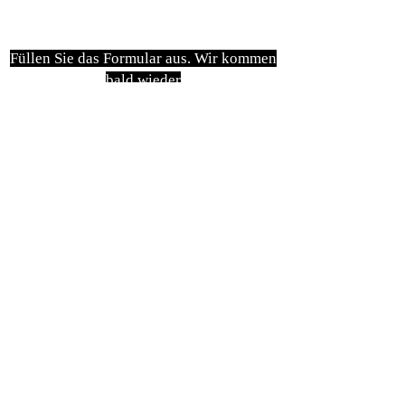
Füllen Sie das Formular aus. Wir kommen
bald wieder
isim, soyisim
Telefon
Bulunduğunuz il ve ilçe
Konu