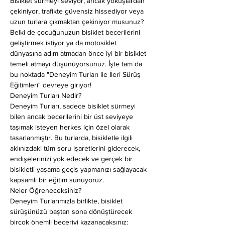
Bisiklet sürmeyi seviyor, ancak yokuşlardan 
çekiniyor, trafikte güvensiz hissediyor veya 
uzun turlara çıkmaktan çekiniyor musunuz? 
Belki de çocuğunuzun bisiklet becerilerini 
geliştirmek istiyor ya da motosiklet 
dünyasına adım atmadan önce iyi bir bisiklet 
temeli atmayı düşünüyorsunuz. İşte tam da 
bu noktada "Deneyim Turları ile İleri Sürüş 
Eğitimleri" devreye giriyor!
Deneyim Turları Nedir?
Deneyim Turları, sadece bisiklet sürmeyi 
bilen ancak becerilerini bir üst seviyeye 
taşımak isteyen herkes için özel olarak 
tasarlanmıştır. Bu turlarda, bisikletle ilgili 
aklınızdaki tüm soru işaretlerini giderecek, 
endişelerinizi yok edecek ve gerçek bir 
bisikletli yaşama geçiş yapmanızı sağlayacak 
kapsamlı bir eğitim sunuyoruz.
Neler Öğreneceksiniz?
Deneyim Turlarımızla birlikte, bisiklet 
sürüşünüzü baştan sona dönüştürecek 
birçok önemli beceriyi kazanacaksınız: