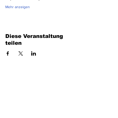
Mehr anzeigen
Diese Veranstaltung
teilen
Füllen Sie das Formular aus. Wir kommen
bald wieder
isim, soyisim
Telefon