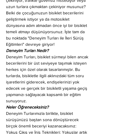
çekiniyor, trafikte güvensiz hissediyor veya 
uzun turlara çıkmaktan çekiniyor musunuz? 
Belki de çocuğunuzun bisiklet becerilerini 
geliştirmek istiyor ya da motosiklet 
dünyasına adım atmadan önce iyi bir bisiklet 
temeli atmayı düşünüyorsunuz. İşte tam da 
bu noktada "Deneyim Turları ile İleri Sürüş 
Eğitimleri" devreye giriyor!
Deneyim Turları Nedir?
Deneyim Turları, bisiklet sürmeyi bilen ancak 
becerilerini bir üst seviyeye taşımak isteyen 
herkes için özel olarak tasarlanmıştır. Bu 
turlarda, bisikletle ilgili aklınızdaki tüm soru 
işaretlerini giderecek, endişelerinizi yok 
edecek ve gerçek bir bisikletli yaşama geçiş 
yapmanızı sağlayacak kapsamlı bir eğitim 
sunuyoruz.
Neler Öğreneceksiniz?
Deneyim Turlarımızla birlikte, bisiklet 
sürüşünüzü baştan sona dönüştürecek 
birçok önemli beceriyi kazanacaksınız:
Yokuş Çıkış ve İniş Teknikleri: Yokuşlar artık 