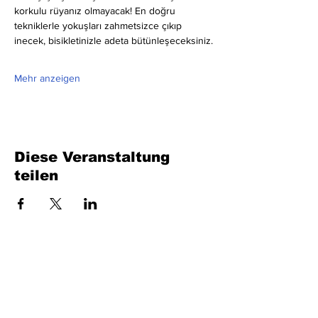
korkulu rüyanız olmayacak! En doğru 
tekniklerle yokuşları zahmetsizce çıkıp 
inecek, bisikletinizle adeta bütünleşeceksiniz.
Mehr anzeigen
Diese Veranstaltung
teilen
Füllen Sie das Formular aus. Wir kommen
bald wieder
isim, soyisim