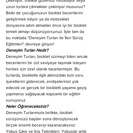
çekiniyor, trafikte güvensiz hissediyor veya 
uzun turlara çıkmaktan çekiniyor musunuz? 
Belki de çocuğunuzun bisiklet becerilerini 
geliştirmek istiyor ya da motosiklet 
dünyasına adım atmadan önce iyi bir bisiklet 
temeli atmayı düşünüyorsunuz. İşte tam da 
bu noktada "Deneyim Turları ile İleri Sürüş 
Eğitimleri" devreye giriyor!
Deneyim Turları Nedir?
Deneyim Turları, bisiklet sürmeyi bilen ancak 
becerilerini bir üst seviyeye taşımak isteyen 
herkes için özel olarak tasarlanmıştır. Bu 
turlarda, bisikletle ilgili aklınızdaki tüm soru 
işaretlerini giderecek, endişelerinizi yok 
edecek ve gerçek bir bisikletli yaşama geçiş 
yapmanızı sağlayacak kapsamlı bir eğitim 
sunuyoruz.
Neler Öğreneceksiniz?
Deneyim Turlarımızla birlikte, bisiklet 
sürüşünüzü baştan sona dönüştürecek 
birçok önemli beceriyi kazanacaksınız:
Yokuş Çıkış ve İniş Teknikleri: Yokuşlar artık 