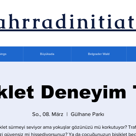
ahrradinitiat
nings
Büyükada
Belgrader Wald
klet Deneyim
So., 08. März
  |  
Gülhane Parkı
iklet sürmeyi seviyor ama yokuşlar gözünüzü mü korkutuyor? Traf
zi güvensiz mi hissediyorsunuz? Ya da çocuğunuzun bisiklet bece