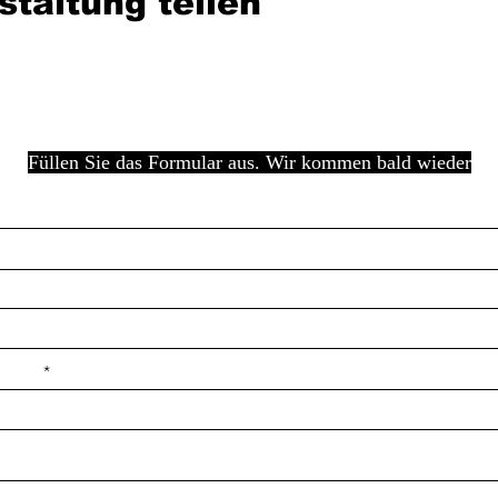
staltung teilen
Füllen Sie das Formular aus. Wir kommen bald wieder
e ilçe