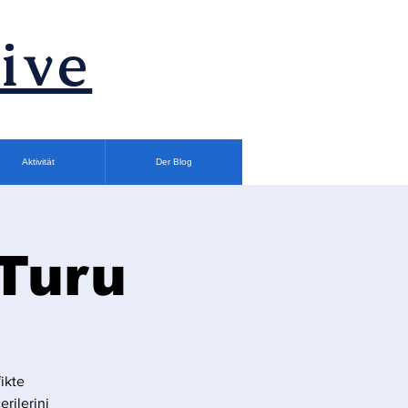
ive
Aktivität
Der Blog
 Turu
ikte
rilerini