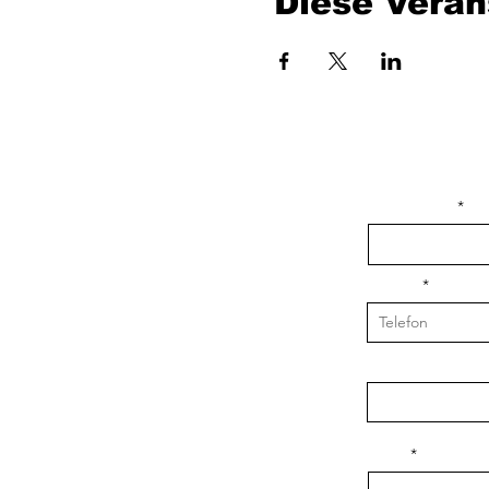
Diese Veran
isim, soyisim
Telefon
Bulunduğunuz il v
Konu