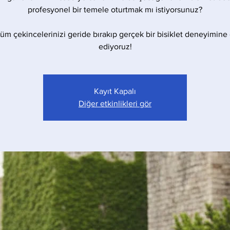
profesyonel bir temele oturtmak mı istiyorsunuz?
 tüm çekincelerinizi geride bırakıp gerçek bir bisiklet deneyimine
ediyoruz!
Kayıt Kapalı
Diğer etkinlikleri gör