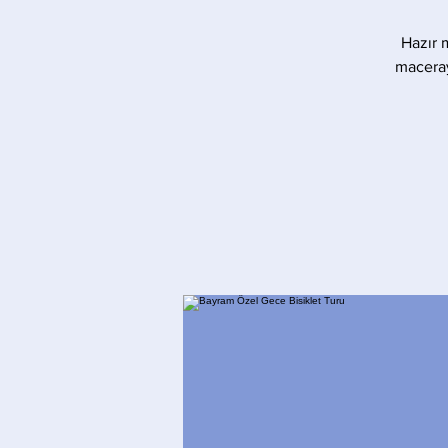
Hazır 
maceray