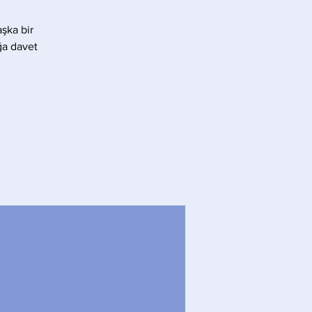
şka bir
ğa davet