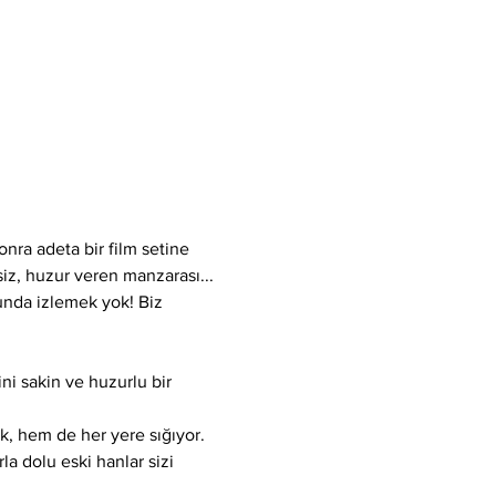
nra adeta bir film setine 
şsiz, huzur veren manzarası... 
unda izlemek yok! Biz 
ni sakin ve huzurlu bir 
ik, hem de her yere sığıyor. 
la dolu eski hanlar sizi 