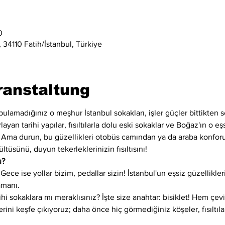
0
 34110 Fatih/İstanbul, Türkiye
ranstaltung
lamadığınız o meşhur İstanbul sokakları, işler güçler bittikten so
layan tarihi yapılar, fısıltılarla dolu eski sokaklar ve Boğaz'ın o e
r. Ama durun, bu güzellikleri otobüs camından ya da araba konfor
ltüsünü, duyun tekerleklerinizin fısıltısını!
u?
ece ise yollar bizim, pedallar sizin! İstanbul'un eşsiz güzellikleri
amanı.
hi sokaklara mı meraklısınız? İşte size anahtar: bisiklet! Hem çev
erini keşfe çıkıyoruz; daha önce hiç görmediğiniz köşeler, fısıltılar