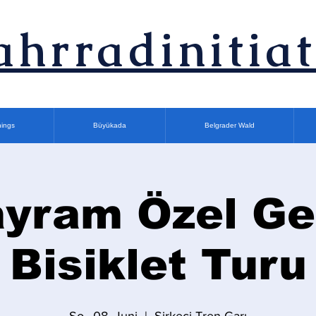
ahrradinitiat
nings
Büyükada
Belgrader Wald
yram Özel G
Bisiklet Turu