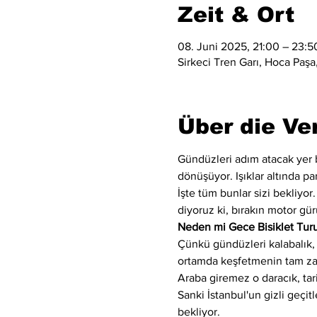
Zeit & Ort
08. Juni 2025, 21:00 – 23:5
Sirkeci Tren Garı, Hoca Paşa,
Über die Ve
Gündüzleri adım atacak yer bu
dönüşüyor. Işıklar altında par
İşte tüm bunlar sizi bekliyo
diyoruz ki, bırakın motor gürü
Neden mi Gece Bisiklet Tur
Çünkü gündüzleri kalabalık, G
ortamda keşfetmenin tam z
Araba giremez o daracık, tari
Sanki İstanbul'un gizli geçitl
bekliyor.