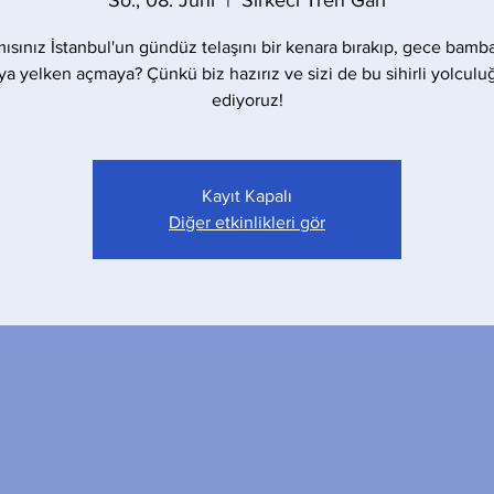
So., 08. Juni
  |  
Sirkeci Tren Garı
mısınız İstanbul'un gündüz telaşını bir kenara bırakıp, gece bamba
a yelken açmaya? Çünkü biz hazırız ve sizi de bu sihirli yolculu
ediyoruz!
Kayıt Kapalı
Diğer etkinlikleri gör