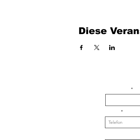
Diese Veran
isim, soyisim
Telefon
Bulunduğunuz il v