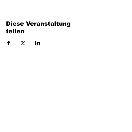
Diese Veranstaltung
teilen
Füllen Sie das Formular aus. Wir kommen
bald wieder
isim, soyisim
Telefon