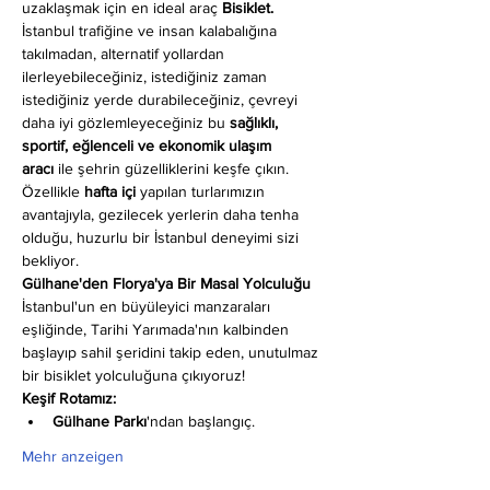
uzaklaşmak için en ideal araç 
Bisiklet.
İstanbul trafiğine ve insan kalabalığına 
takılmadan, alternatif yollardan 
ilerleyebileceğiniz, istediğiniz zaman 
istediğiniz yerde durabileceğiniz, çevreyi 
daha iyi gözlemleyeceğiniz bu 
sağlıklı, 
sportif, eğlenceli ve ekonomik ulaşım 
aracı
 ile şehrin güzelliklerini keşfe çıkın. 
Özellikle 
hafta içi
 yapılan turlarımızın 
avantajıyla, gezilecek yerlerin daha tenha 
olduğu, huzurlu bir İstanbul deneyimi sizi 
bekliyor.
Gülhane'den Florya'ya Bir Masal Yolculuğu
İstanbul'un en büyüleyici manzaraları 
eşliğinde, Tarihi Yarımada'nın kalbinden 
başlayıp sahil şeridini takip eden, unutulmaz 
bir bisiklet yolculuğuna çıkıyoruz!
Keşif Rotamız:
Gülhane Parkı
'ndan başlangıç.
Mehr anzeigen