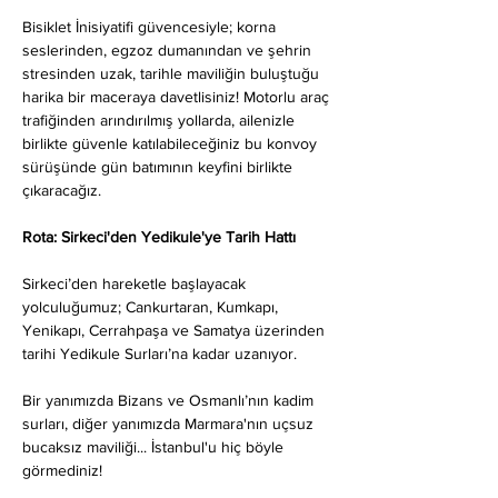
Bisiklet İnisiyatifi güvencesiyle; korna 
seslerinden, egzoz dumanından ve şehrin 
stresinden uzak, tarihle maviliğin buluştuğu 
harika bir maceraya davetlisiniz! Motorlu araç 
trafiğinden arındırılmış yollarda, ailenizle 
birlikte güvenle katılabileceğiniz bu konvoy 
sürüşünde gün batımının keyfini birlikte 
çıkaracağız.
Rota: Sirkeci'den Yedikule'ye Tarih Hattı
Sirkeci’den hareketle başlayacak 
yolculuğumuz; Cankurtaran, Kumkapı, 
Yenikapı, Cerrahpaşa ve Samatya üzerinden 
tarihi Yedikule Surları’na kadar uzanıyor.
Bir yanımızda Bizans ve Osmanlı’nın kadim 
surları, diğer yanımızda Marmara'nın uçsuz 
bucaksız maviliği... İstanbul'u hiç böyle 
görmediniz!