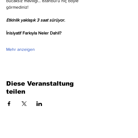
bucaksız maviliği... İstanbul'u hiç böyle 
görmediniz!
Etkinlik yaklaşık 3 saat sürüyor.
İnisiyatif Farkıyla Neler Dahil?
Mehr anzeigen
Diese Veranstaltung
teilen
Füllen Sie das Formular aus. Wir kommen
bald wieder