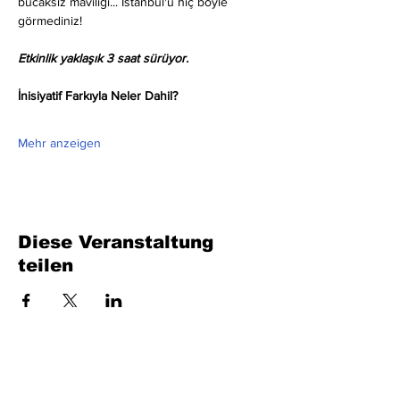
bucaksız maviliği... İstanbul'u hiç böyle 
görmediniz!
Etkinlik yaklaşık 3 saat sürüyor.
İnisiyatif Farkıyla Neler Dahil?
Mehr anzeigen
Diese Veranstaltung
teilen
Füllen Sie das Formular aus. Wir kommen
bald wieder