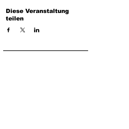
Diese Veranstaltung
teilen
Füllen Sie das Formular aus. Wir kommen
bald wieder
isim, soyisim
Telefon
Bulunduğunuz il ve ilçe