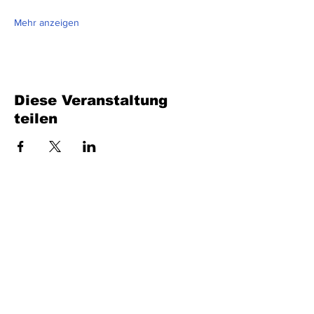
Mehr anzeigen
Diese Veranstaltung
teilen
Füllen Sie das Formular aus. Wir kommen
bald wieder
isim, soyisim
Telefon