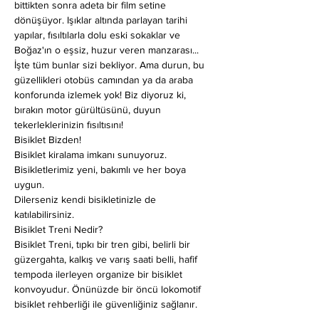
bittikten sonra adeta bir film setine 
dönüşüyor. Işıklar altında parlayan tarihi 
yapılar, fısıltılarla dolu eski sokaklar ve 
Boğaz'ın o eşsiz, huzur veren manzarası... 
İşte tüm bunlar sizi bekliyor. Ama durun, bu 
güzellikleri otobüs camından ya da araba 
konforunda izlemek yok! Biz diyoruz ki, 
bırakın motor gürültüsünü, duyun 
tekerleklerinizin fısıltısını!
Bisiklet Bizden!
Bisiklet kiralama imkanı sunuyoruz. 
Bisikletlerimiz yeni, bakımlı ve her boya 
uygun.
Dilerseniz kendi bisikletinizle de 
katılabilirsiniz.
Bisiklet Treni Nedir?
Bisiklet Treni, tıpkı bir tren gibi, belirli bir 
güzergahta, kalkış ve varış saati belli, hafif 
tempoda ilerleyen organize bir bisiklet 
konvoyudur. Önünüzde bir öncü lokomotif 
bisiklet rehberliği ile güvenliğiniz sağlanır.