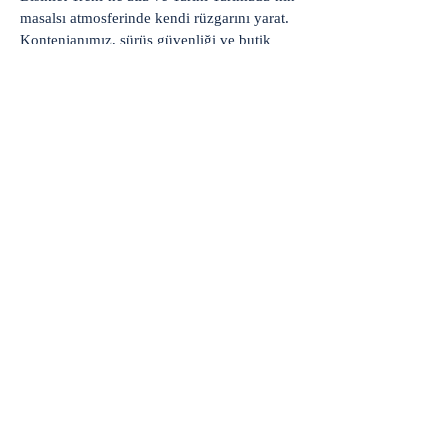
masalsı atmosferinde kendi rüzgarını yarat.
Kontenjanımız, sürüş güvenliği ve butik
hizmet kalitesi için sınırlıdır.
Lokomotif yola çıkmak üzere. İnisiyatifi ele
al ve vagonundaki yerini ayırt!
BİSİKLET TRENİNE KAYIT OL
Fill Out the Form. We Will Get Back to
You Shortly
isim, soyisim
Telefon
Bulunduğunuz il ve ilçe