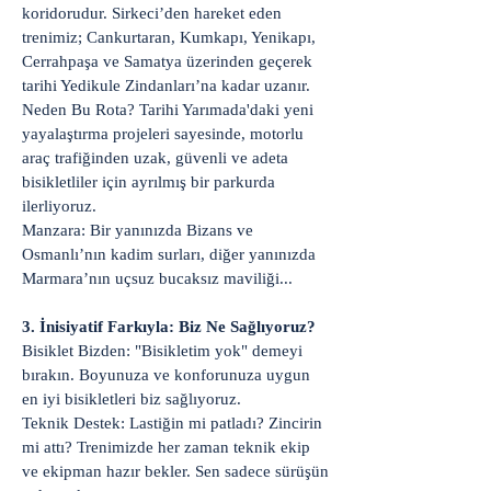
koridorudur. Sirkeci’den hareket eden
trenimiz; Cankurtaran, Kumkapı, Yenikapı,
Cerrahpaşa ve Samatya üzerinden geçerek
tarihi Yedikule Zindanları’na kadar uzanır.
Neden Bu Rota? Tarihi Yarımada'daki yeni
yayalaştırma projeleri sayesinde, motorlu
araç trafiğinden uzak, güvenli ve adeta
bisikletliler için ayrılmış bir parkurda
ilerliyoruz.
Manzara: Bir yanınızda Bizans ve
Osmanlı’nın kadim surları, diğer yanınızda
Marmara’nın uçsuz bucaksız maviliği...
3. İnisiyatif Farkıyla: Biz Ne Sağlıyoruz?
Bisiklet Bizden: "Bisikletim yok" demeyi
bırakın. Boyunuza ve konforunuza uygun
en iyi bisikletleri biz sağlıyoruz.
Teknik Destek: Lastiğin mi patladı? Zincirin
mi attı? Trenimizde her zaman teknik ekip
ve ekipman hazır bekler. Sen sadece sürüşün