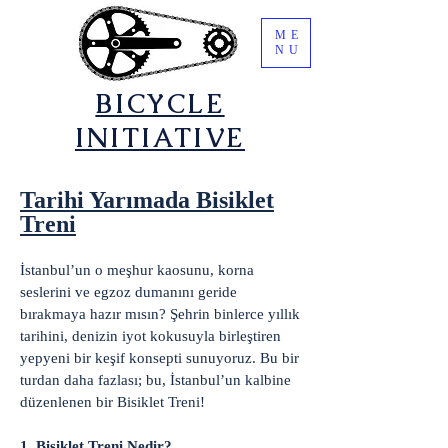
ME
NU
​BICYCLE
INITIATIVE
Tarihi Yarımada Bisiklet
Treni
İstanbul’un o meşhur kaosunu, korna
seslerini ve egzoz dumanını geride
bırakmaya hazır mısın? Şehrin binlerce yıllık
tarihini, denizin iyot kokusuyla birleştiren
yepyeni bir keşif konsepti sunuyoruz. Bu bir
turdan daha fazlası; bu, İstanbul’un kalbine
düzenlenen bir Bisiklet Treni!
1. Bisiklet Treni Nedir?