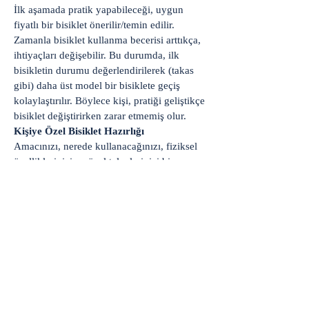
İlk aşamada pratik yapabileceği, uygun
fiyatlı bir bisiklet önerilir/temin edilir.
Zamanla bisiklet kullanma becerisi arttıkça,
ihtiyaçları değişebilir. Bu durumda, ilk
bisikletin durumu değerlendirilerek (takas
gibi) daha üst model bir bisiklete geçiş
kolaylaştırılır. Böylece kişi, pratiği geliştikçe
bisiklet değiştirirken zarar etmemiş olur.
Kişiye Özel Bisiklet Hazırlığı
Amacınızı, nerede kullanacağınızı, fiziksel
özelliklerinizi ve özel taleplerinizi bize
anlatın, biz de size en uygun bisikleti
hazırlayalım! Kişiye özel hazırlanan
bisikletlerde, ihtiyaçlarınız net belirlendiği
için yokuşlarda zorlanma veya sele ağrısı
gibi sorunları en aza indirirsiniz. Tabii ki
tüm bunlar belirlediğiniz bütçe çerçevesinde
şekillenir.
İkinci El Bisiklet Almak İstiyorsanız
Dikkat!