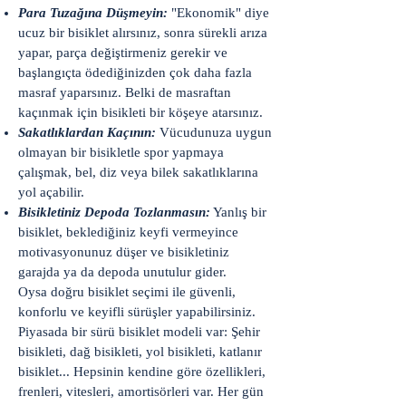
Para Tuzağına Düşmeyin:
"Ekonomik" diye
ucuz bir bisiklet alırsınız, sonra sürekli arıza
yapar, parça değiştirmeniz gerekir ve
başlangıçta ödediğinizden çok daha fazla
masraf yaparsınız. Belki de masraftan
kaçınmak için bisikleti bir köşeye atarsınız.
Sakatlıklardan Kaçının:
Vücudunuza uygun
olmayan bir bisikletle spor yapmaya
çalışmak, bel, diz veya bilek sakatlıklarına
yol açabilir.
Bisikletiniz Depoda Tozlanmasın:
Yanlış bir
bisiklet, beklediğiniz keyfi vermeyince
motivasyonunuz düşer ve bisikletiniz
garajda ya da depoda unutulur gider.
Oysa doğru bisiklet seçimi ile güvenli,
konforlu ve keyifli sürüşler yapabilirsiniz.
Piyasada bir sürü bisiklet modeli var: Şehir
bisikleti, dağ bisikleti, yol bisikleti, katlanır
bisiklet... Hepsinin kendine göre özellikleri,
frenleri, vitesleri, amortisörleri var. Her gün