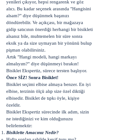
yenileri çıkıyor, hepsi rengarenk ve göz
alıcı. Bu kadar seçenek arasında "Hangisini
alsam?" diye düşünmek başınızı
döndürebilir. Ve açıkçası, bir mağazaya
gidip satıcının önerdiği herhangi bir bisikleti
alsanız bile, muhtemelen bir süre sonra
eksik ya da size uymayan bir yönünü bulup
pişman olabilirsiniz.
Artık "Hangi modeli, hangi markayı
almalıyım?" diye düşünmeyi bırakın!
Bisiklet Ekspertiz, sürece tersten başlıyor.
Önce SİZ! Sonra Bisiklet!
Bisiklet seçimi elbise almaya benzer. En iyi
elbise, terzinin ölçü alıp size özel diktiği
elbisedir. Bisiklet de tıpkı öyle, kişiye
özeldir.
Bisiklet Ekspertiz sürecinde ilk adım, sizin
ne istediğinizi ve kim olduğunuzu
belirlemektir:
Bisiklette Amacınız Nedir?
Hafta sonları sahilde keyif turu mu?