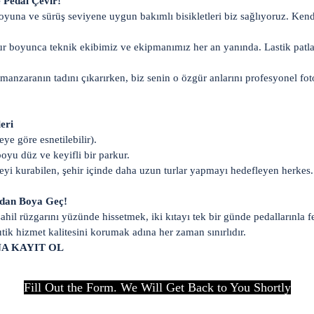
e Pedal Çevir!
yuna ve sürüş seviyene uygun bakımlı bisikletleri biz sağlıyoruz. Kendi
r boyunca teknik ekibimiz ve ekipmanımız her an yanında. Lastik patla
anzaranın tadını çıkarırken, biz senin o özgür anlarını profesyonel fot
eri
ye göre esnetilebilir).
oyu düz ve keyifli bir parkur.
eyi kurabilen, şehir içinde daha uzun turlar yapmayı hedefleyen herkes.
oydan Boya Geç!
hil rüzgarını yüzünde hissetmek, iki kıtayı tek bir günde pedallarınla 
ik hizmet kalitesini korumak adına her zaman sınırlıdır.
A KAYIT OL
Fill Out the Form. We Will Get Back to You Shortly