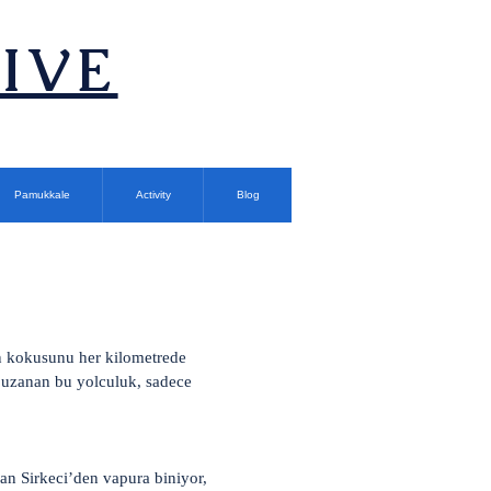
TIVE
Pamukkale
Activity
Blog
in kokusunu her kilometrede
e uzanan bu yolculuk, sadece
an Sirkeci’den vapura biniyor,