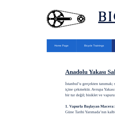
​B
Home Page
Bicycle Trainings
Anadolu Yakası Sa
İstanbul’u gerçekten tanımak;
içine çekmektir. Avrupa Yakası
bir tur değil; bisiklet ve vapu
1. Vapurla Başlayan Macera: 
Güne Tarihi Yarımada’nın kalbi