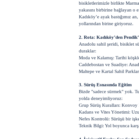
bisikletlerimizle birlikte Marm
yakasını birbirine bağlayan o eş
Kadıköy’e ayak bastığımız an, 
yollarından birine giriyoruz.
2. Rota: Kadıköy’den Pendik’e
Anadolu sahil şeridi, bisiklet 
duraklar:
Moda ve Kalamış: Tarihi köşkle
Caddebostan ve Suadiye: Anado
Maltepe ve Kartal Sahil Parkları
3. Sürüş Esnasında Eğitim
Bizde "sadece sürmek" yok. Tur
yolda deneyimliyoruz:
Grup Sürüş Kuralları: Konvoy h
Kadans ve Vites Yönetimi: Uzun
Nefes Kontrolü: Sürüşü bir işk
Teknik Bilgi: Yol boyunca karşı