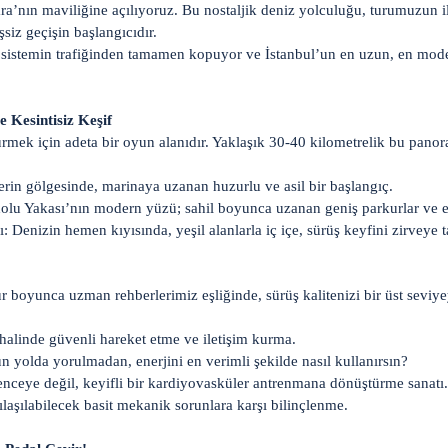
ara’nın maviliğine açılıyoruz. Bu nostaljik deniz yolculuğu, turumuzun il
siz geçişin başlangıcıdır.
sistemin trafiğinden tamamen kopuyor ve İstanbul’un en uzun, en modern
 Kesintisiz Keşif
sürmek için adeta bir oyun alanıdır. Yaklaşık 30-40 kilometrelik bu pano
rin gölgesinde, marinaya uzanan huzurlu ve asil bir başlangıç.
lu Yakası’nın modern yüzü; sahil boyunca uzanan geniş parkurlar ve en
: Denizin hemen kıyısında, yeşil alanlarla iç içe, sürüş keyfini zirveye t
 boyunca uzman rehberlerimiz eşliğinde, sürüş kalitenizi bir üst seviyey
alinde güvenli hareket etme ve iletişim kurma.
 yolda yorulmadan, enerjini en verimli şekilde nasıl kullanırsın?
enceye değil, keyifli bir kardiyovasküler antrenmana dönüştürme sanatı.
laşılabilecek basit mekanik sorunlara karşı bilinçlenme.