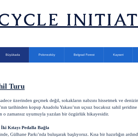
ICYCLE INITIA
Büyükada
Polonezköy
Belgrad Forest
Kayseri
hil Turu
 sadece üzerinden geçmek değil, sokakların nabzını hissetmek ve deniz
’nın tarihinden kopup Anadolu Yakası’nın uçsuz bucaksız sahil şeridin
run o zamansız uyumuyla yazılan bir özgürlük hikayesidir.
İki Kıtayı Pedalla Bağla
nde, Gülhane Parkı’nda buluşarak başlıyoruz. Kısa bir hazırlığın ardınd