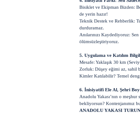
4. İnisiyatif Farkı: Sen Sadec
Bisiklet ve Ekipman Bizden: Bo
de yerin hazır!
Teknik Destek ve Rehberlik: Tu
durduramaz.
Anılarınızı Kaydediyoruz: Sen m
ölümsüzleştiriyoruz.
5. Uygulama ve Katılım Bilgil
Mesafe: Yaklaşık 30 km (Seviye
Zorluk: Düşey eğimi az, sahil b
Kimler Katılabilir? Temel deng
6. İnisiyatifi Ele Al, Şehri B
Anadolu Yakası’nın o meşhur sa
bekliyorsun? Kontenjanımız but
ANADOLU YAKASI TURUN