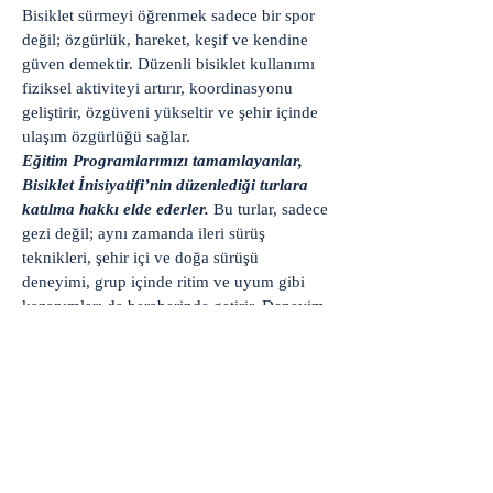
Bisiklet sürmeyi öğrenmek sadece bir spor
değil; özgürlük, hareket, keşif ve kendine
güven demektir. Düzenli bisiklet kullanımı
fiziksel aktiviteyi artırır, koordinasyonu
geliştirir, özgüveni yükseltir ve şehir içinde
ulaşım özgürlüğü sağlar.
Eğitim Programlarımızı tamamlayanlar,
Bisiklet İnisiyatifi’nin düzenlediği turlara
katılma hakkı elde ederler.
Bu turlar, sadece
gezi değil; aynı zamanda ileri sürüş
teknikleri, şehir içi ve doğa sürüşü
deneyimi, grup içinde ritim ve uyum gibi
kazanımları da beraberinde getirir. Deneyim
turlarından başlayarak kısa rotalara, günlük
turlara, bisiklet kamplarına ve Ege turlarına
uzanan bu yolculukta, sizi adım adım daha
ileri bir sürüş seviyesine taşıyoruz.
Aşağıdaki Formu Doldurduğunuzda
eğitmeniz sizinle iletişime geçecek
istediğiniz gün ve saatlerde randevunuzu