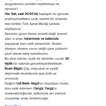
duygularımızı yeniden keşfetmeye ne 
dersiniz?
Her Salı, saat 20:00'de
 başlayan bu gecede, 
profesyonellikten uzak, samimi bir ortamda 
hep birlikte Türk Sanat Müziği şarkıları 
söylüyoruz.
Sesinizin güzel olması önemli değil; önemli 
olan, o anları 
hislerinizle ve kalbinizle
yaşayarak bize eşlik etmenizdir. Sözleri 
bilmiyor olmanız sorun değil; şarkı sözlerini 
yazılı olarak takip edebilirsiniz.
Bu dost meclisi, butik bir atmosfer sunan 
20 
kişilik
 bir salonda gerçekleştirilmektedir.
İkram Bilgisi:
 Çay, meşrubat ve çeşitli 
atıştırmalık ikramlarımız açık büfe ve 
sınırsızdır.
Değerli 
Udî Bekir Akgül
'ün büyüleyici tınıları 
bize eşlik ederken; 
Cengiz Yargıç
'ın 
moderatörlüğünde, kalbinizde yer edecek 
unutulmaz anılar biriktireceğiz.
Show More