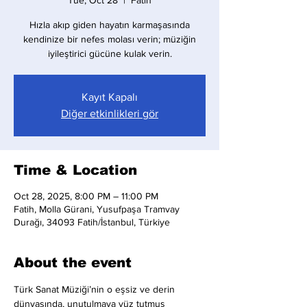
Tue, Oct 28
  |  
Fatih
Hızla akıp giden hayatın karmaşasında
kendinize bir nefes molası verin; müziğin
iyileştirici gücüne kulak verin.
Kayıt Kapalı
Diğer etkinlikleri gör
Time & Location
Oct 28, 2025, 8:00 PM – 11:00 PM
Fatih, Molla Gürani, Yusufpaşa Tramvay
Durağı, 34093 Fatih/İstanbul, Türkiye
About the event
Türk Sanat Müziği’nin o eşsiz ve derin 
dünyasında, unutulmaya yüz tutmuş 