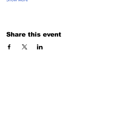
Share this event
Fill Out the Form. We Will Get Back to
You Shortly
isim, soyisim
Telefon