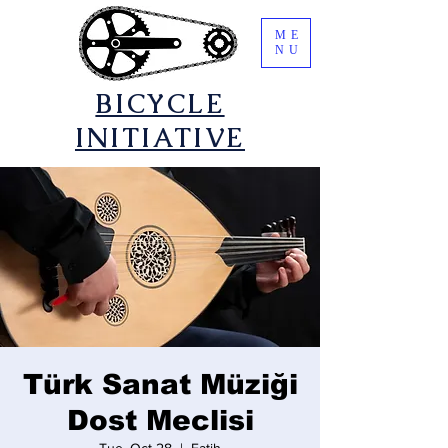
ME
NU
​BICYCLE
INITIATIVE
Türk Sanat Müziği
Dost Meclisi