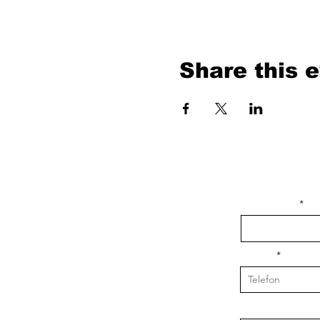
Share this 
isim, soyisim
Telefon
Bulunduğunuz il v