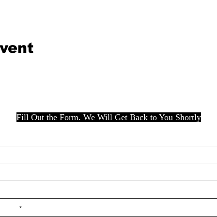
event
Fill Out the Form. We Will Get Back to You Shortly
e ilçe