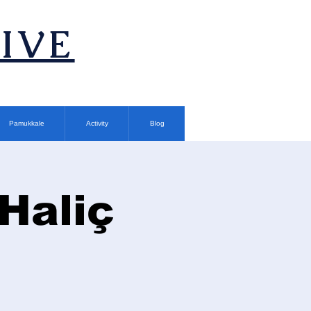
TIVE
Pamukkale
Activity
Blog
Haliç