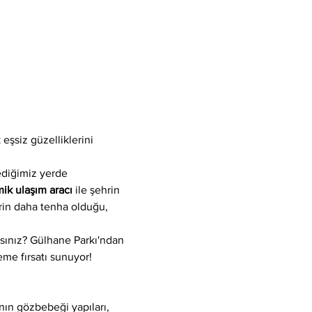
şsiz güzelliklerini 
ediğimiz yerde 
mik ulaşım aracı
 ile şehrin 
erin daha tenha olduğu, 
mısınız? Gülhane Parkı'ndan 
eme fırsatı sunuyor!
ın gözbebeği yapıları, 