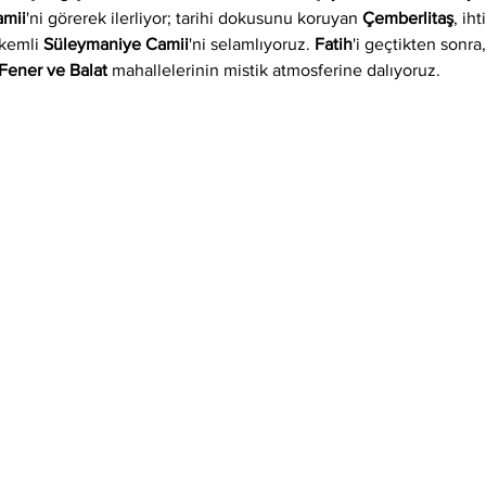
amii
'ni görerek ilerliyor; tarihi dokusunu koruyan 
Çemberlitaş
, iht
kemli 
Süleymaniye Camii
'ni selamlıyoruz. 
Fatih
'i geçtikten sonra
Fener ve Balat
 mahallelerinin mistik atmosferine dalıyoruz.