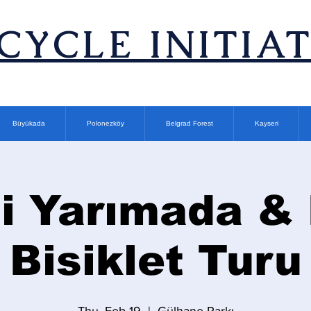
ICYCLE INITIA
Büyükada
Polonezköy
Belgrad Forest
Kayseri
hi Yarımada & 
Bisiklet Turu