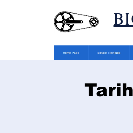
​B
Home Page
Bicycle Trainings
Tari