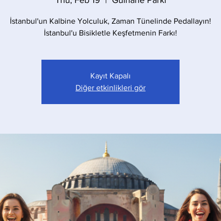
Thu, Feb 19
  |  
Gülhane Parkı
İstanbul'un Kalbine Yolculuk, Zaman Tünelinde Pedallayın!
İstanbul'u Bisikletle Keşfetmenin Farkı!
Kayıt Kapalı
Diğer etkinlikleri gör