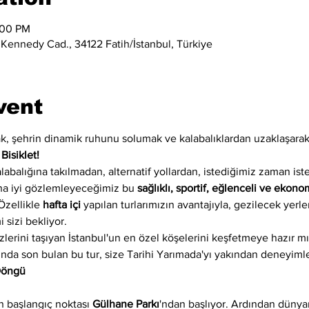
:00 PM
 Kennedy Cad., 34122 Fatih/İstanbul, Türkiye
vent
, şehrin dinamik ruhunu solumak ve kalabalıklardan uzaklaşarak e
 
Bisiklet!
alabalığına takılmadan, alternatif yollardan, istediğimiz zaman ist
ha iyi gözlemleyeceğimiz bu 
sağlıklı, sportif, eğlenceli ve ekono
Özellikle 
hafta içi
 yapılan turlarımızın avantajıyla, gezilecek yerl
 sizi bekliyor.
k izlerini taşıyan İstanbul'un en özel köşelerini keşfetmeye hazır 
arında son bulan bu tur, size Tarihi Yarımada'yı yakından deneyiml
 Döngü
 başlangıç noktası 
Gülhane Parkı
'ndan başlıyor. Ardından dünyan