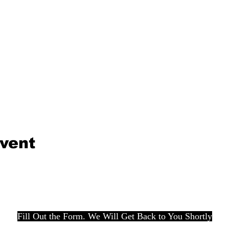
event
Fill Out the Form. We Will Get Back to You Shortly