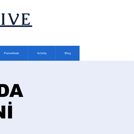
TIVE
Pamukkale
Activity
Blog
DA
Nİ