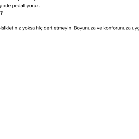
ğinde pedallıyoruz.
l?
isikletiniz yoksa hiç dert etmeyin! Boyunuza ve konforunuza uygun