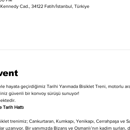
 Kennedy Cad., 34122 Fatih/İstanbul, Türkiye
vent
iyle hayata geçirdiğimiz Tarihi Yarımada Bisiklet Treni, motorlu ara
eğiniz güvenli bir konvoy sürüşü sunuyor!
ektedir.
 Tarih Hattı
siklet trenimiz; Cankurtaran, Kumkapı, Yenikapı, Cerrahpaşa ve 
adar uzanıyor. Bir yanımızda Bizans ve Osmanlı’nın kadim surları,