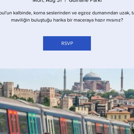
Mon, Aug 31
  |  
Gülhane Parkı
bul'un kalbinde, korna seslerinden ve egzoz dumanından uzak, t
maviliğin buluştuğu harika bir maceraya hazır mısınız?
RSVP