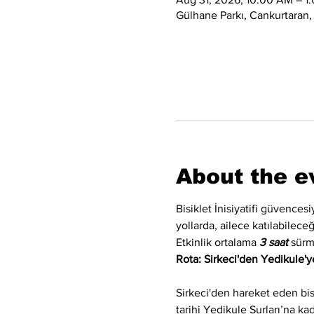
Gülhane Parkı, Cankurtaran,
About the e
Bisiklet İnisiyatifi güvences
yollarda, ailece katılabilec
Etkinlik ortalama 
3 saat
 sürm
Rota: Sirkeci'den Yedikule'ye
Sirkeci'den hareket eden bi
tarihi Yedikule Surları’na k