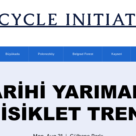
ICYCLE INITIA
Büyükada
Polonezköy
Belgrad Forest
Kayseri
ARİHİ YARIMA
İSİKLET TRE