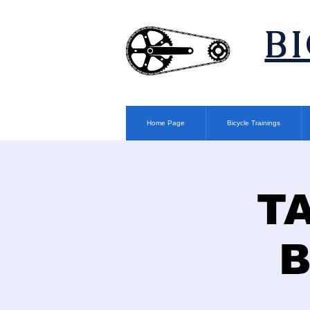
​B
Home Page
Bicycle Trainings
T
B