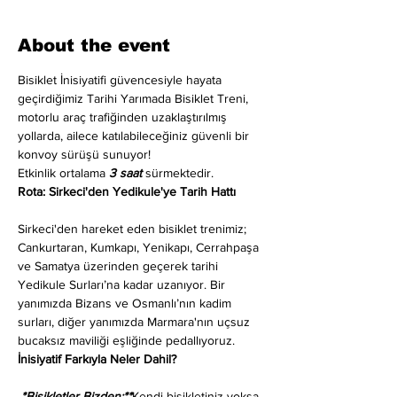
About the event
Bisiklet İnisiyatifi güvencesiyle hayata 
geçirdiğimiz Tarihi Yarımada Bisiklet Treni, 
motorlu araç trafiğinden uzaklaştırılmış 
yollarda, ailece katılabileceğiniz güvenli bir 
konvoy sürüşü sunuyor!
Etkinlik ortalama 
3 saat
 sürmektedir.
Rota: Sirkeci'den Yedikule'ye Tarih Hattı
Sirkeci'den hareket eden bisiklet trenimiz; 
Cankurtaran, Kumkapı, Yenikapı, Cerrahpaşa 
ve Samatya üzerinden geçerek tarihi 
Yedikule Surları’na kadar uzanıyor. Bir 
yanımızda Bizans ve Osmanlı’nın kadim 
surları, diğer yanımızda Marmara'nın uçsuz 
bucaksız maviliği eşliğinde pedallıyoruz.
İnisiyatif Farkıyla Neler Dahil?
 *Bisikletler Bizden:**
Kendi bisikletiniz yoksa 