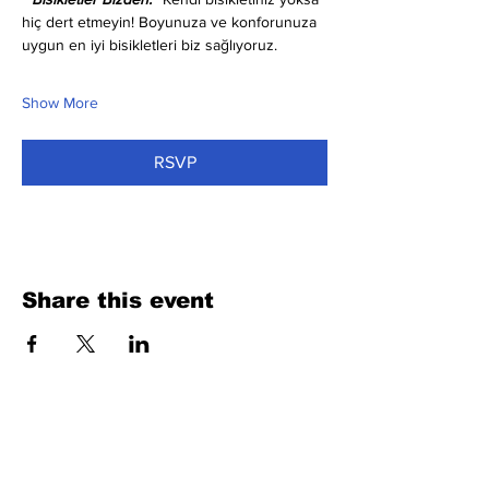
hiç dert etmeyin! Boyunuza ve konforunuza 
uygun en iyi bisikletleri biz sağlıyoruz.
Show More
RSVP
Share this event
Fill Out the Form. We Will Get Back to
You Shortly