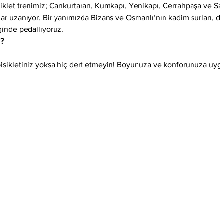
siklet trenimiz; Cankurtaran, Kumkapı, Yenikapı, Cerrahpaşa ve 
adar uzanıyor. Bir yanımızda Bizans ve Osmanlı’nın kadim surları,
ğinde pedallıyoruz.
l?
isikletiniz yoksa hiç dert etmeyin! Boyunuza ve konforunuza uygun