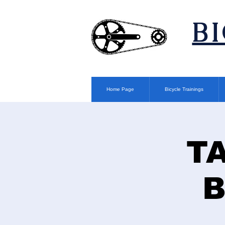
​B
Home Page
Bicycle Trainings
T
B