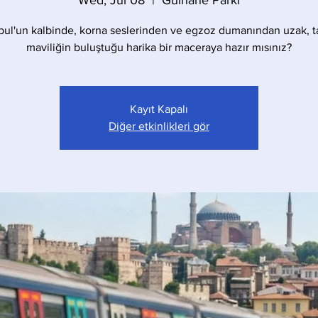
Wed, Jul 08
  |  
Gülhane Parkı
bul'un kalbinde, korna seslerinden ve egzoz dumanından uzak, t
maviliğin buluştuğu harika bir maceraya hazır mısınız?
Kayıt Kapalı
Diğer etkinlikleri gör