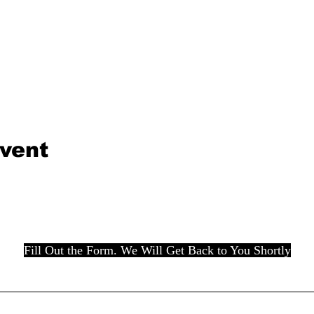
event
Fill Out the Form. We Will Get Back to You Shortly