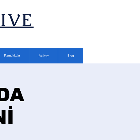
TIVE
Pamukkale
Activity
Blog
DA
Nİ