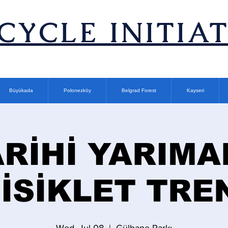
ICYCLE INITIA
Büyükada
Polonezköy
Belgrad Forest
Kayseri
ARİHİ YARIMA
İSİKLET TRE