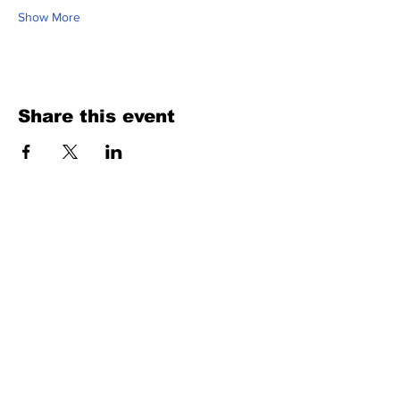
Show More
Share this event
Fill Out the Form. We Will Get Back to
You Shortly
isim, soyisim
Telefon