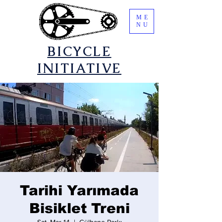
ME
NU
​BICYCLE
INITIATIVE
Tarihi Yarımada
Bisiklet Treni