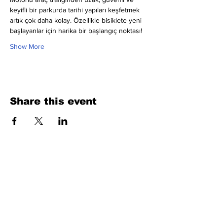
keyifli bir parkurda tarihi yapıları keşfetmek 
artık çok daha kolay. Özellikle bisiklete yeni 
başlayanlar için harika bir başlangıç noktası!
Show More
Share this event
Fill Out the Form. We Will Get Back to
You Shortly
isim, soyisim