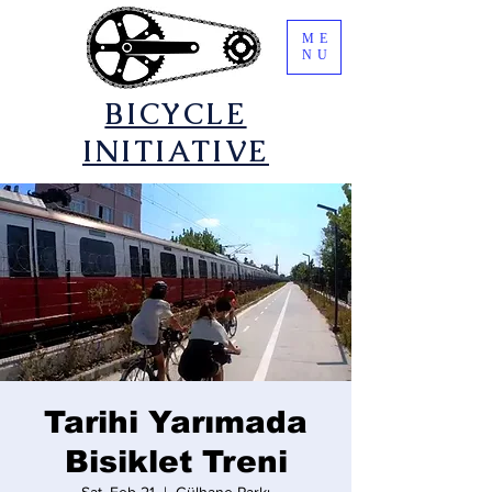
ME
NU
​BICYCLE
INITIATIVE
Tarihi Yarımada
Bisiklet Treni