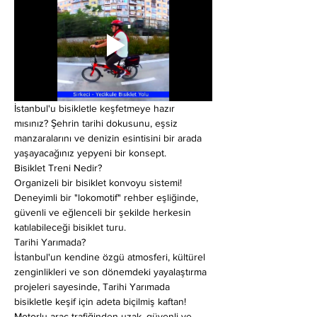
İstanbul'u bisikletle keşfetmeye hazır 
mısınız? Şehrin tarihi dokusunu, eşsiz 
manzaralarını ve denizin esintisini bir arada 
yaşayacağınız yepyeni bir konsept.
Bisiklet Treni Nedir?
Organizeli bir bisiklet konvoyu sistemi! 
Deneyimli bir "lokomotif" rehber eşliğinde, 
güvenli ve eğlenceli bir şekilde herkesin 
katılabileceği bisiklet turu.
Tarihi Yarımada?
İstanbul'un kendine özgü atmosferi, kültürel 
zenginlikleri ve son dönemdeki yayalaştırma 
projeleri sayesinde, Tarihi Yarımada 
bisikletle keşif için adeta biçilmiş kaftan! 
Motorlu araç trafiğinden uzak, güvenli ve 