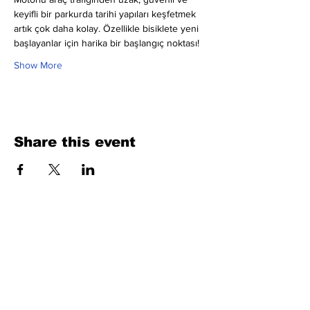
keyifli bir parkurda tarihi yapıları keşfetmek 
artık çok daha kolay. Özellikle bisiklete yeni 
başlayanlar için harika bir başlangıç noktası!
Show More
Share this event
Fill Out the Form. We Will Get Back to
You Shortly
isim, soyisim