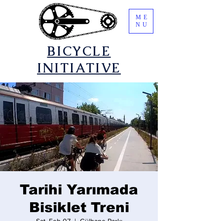
ME
NU
​BICYCLE
INITIATIVE
Tarihi Yarımada
Bisiklet Treni