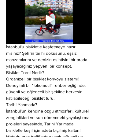
İstanbul'u bisikletle keşfetmeye hazır 
mısınız? Şehrin tarihi dokusunu, eşsiz 
manzaralarını ve denizin esintisini bir arada 
yaşayacağınız yepyeni bir konsept.
Bisiklet Treni Nedir?
Organizeli bir bisiklet konvoyu sistemi! 
Deneyimli bir "lokomotif" rehber eşliğinde, 
güvenli ve eğlenceli bir şekilde herkesin 
katılabileceği bisiklet turu.
Tarihi Yarımada?
İstanbul'un kendine özgü atmosferi, kültürel 
zenginlikleri ve son dönemdeki yayalaştırma 
projeleri sayesinde, Tarihi Yarımada 
bisikletle keşif için adeta biçilmiş kaftan! 
Motorlu araç trafiğinden uzak, güvenli ve 