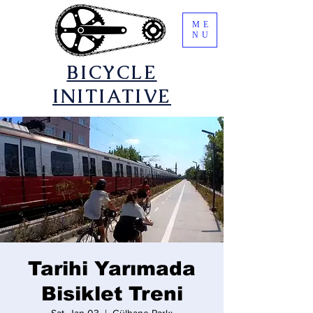
ME
NU
​BICYCLE
INITIATIVE
Tarihi Yarımada
Bisiklet Treni