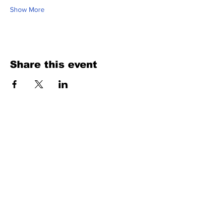
Show More
Share this event
Fill Out the Form. We Will Get Back to
You Shortly
isim, soyisim
Telefon