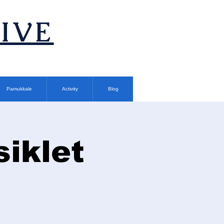
TIVE
Pamukkale
Activity
Blog
siklet