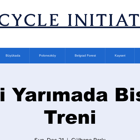
ICYCLE INITIA
Büyükada
Polonezköy
Belgrad Forest
Kayseri
i Yarımada Bi
Treni