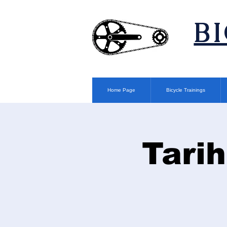
​B
Home Page
Bicycle Trainings
Tarih