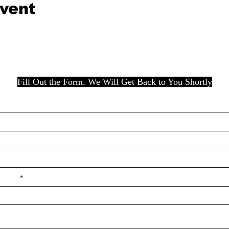
event
Fill Out the Form. We Will Get Back to You Shortly
e ilçe