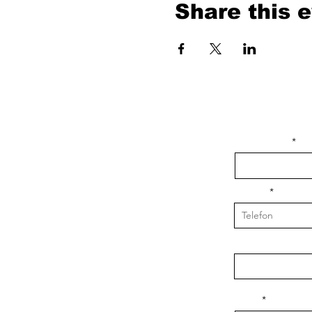
Share this 
isim, soyisim
Telefon
Bulunduğunuz il v
Konu