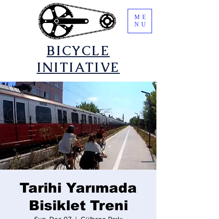
ME
NU
​BICYCLE
INITIATIVE
Tarihi Yarımada
Bisiklet Treni