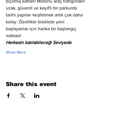
biçilmiş kaftan! Motorlu araç trafiğinden 
uzak, güvenli ve keyifli bir parkurda 
tarihi yapıları keşfetmek artık çok daha 
kolay. Özellikle bisiklete yeni 
başlayanlar için harika bir başlangıç 
noktası!
Herkesin katılabileceği Seviyede
Show More
Share this event
Fill Out the Form. We Will Get Back to
You Shortly