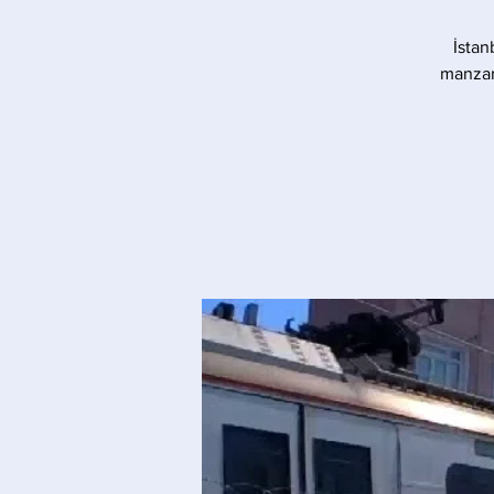
İstan
manzara