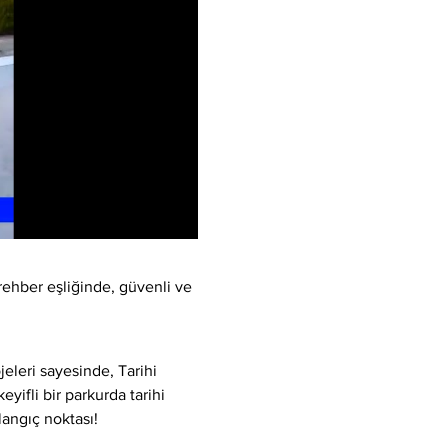
rehber eşliğinde, güvenli ve 
eleri sayesinde, Tarihi 
yifli bir parkurda tarihi 
langıç noktası!