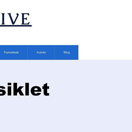
TIVE
Pamukkale
Activity
Blog
siklet