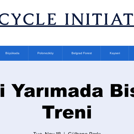
ICYCLE INITIA
Büyükada
Polonezköy
Belgrad Forest
Kayseri
i Yarımada Bi
Treni