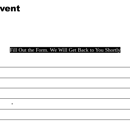
event
Fill Out the Form. We Will Get Back to You Shortly
e ilçe