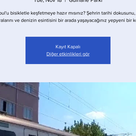
Tue, Nov 18
  |  
Gülhane Parkı
bul'u bisikletle keşfetmeye hazır mısınız? Şehrin tarihi dokusunu,
larını ve denizin esintisini bir arada yaşayacağınız yepyeni bir 
Kayıt Kapalı
Diğer etkinlikleri gör