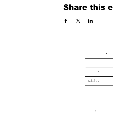
Share this 
isim, soyisim
Telefon
Bulunduğunuz il v
Konu