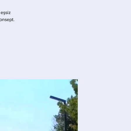
 eşsiz
konsept.