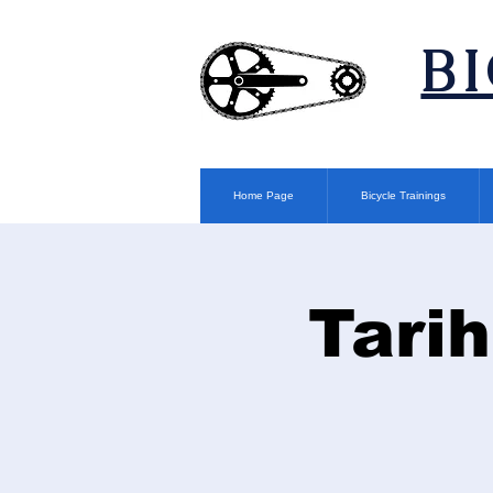
​B
Home Page
Bicycle Trainings
Tarih