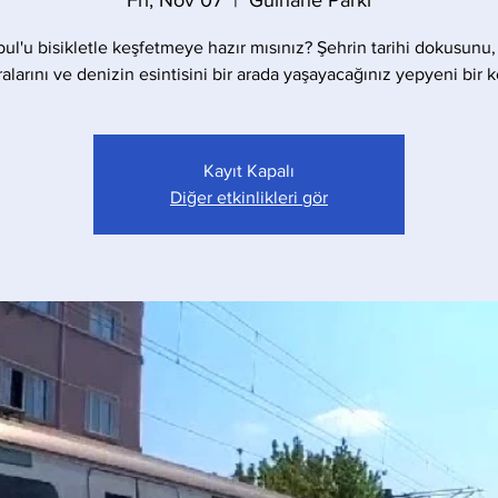
Fri, Nov 07
  |  
Gülhane Parkı
bul'u bisikletle keşfetmeye hazır mısınız? Şehrin tarihi dokusunu,
larını ve denizin esintisini bir arada yaşayacağınız yepyeni bir 
Kayıt Kapalı
Diğer etkinlikleri gör