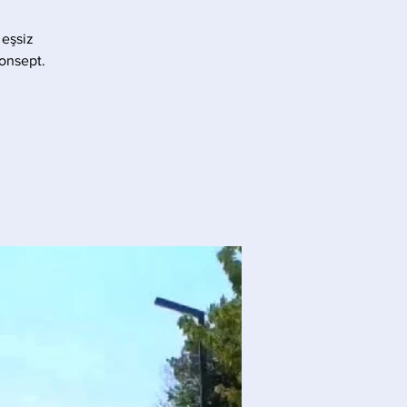
 eşsiz
konsept.