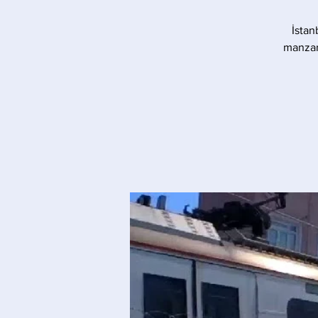
İstan
manzara