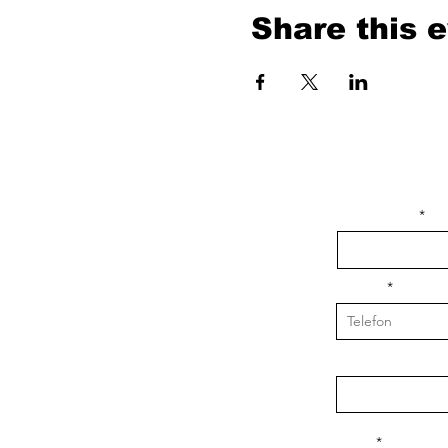
Share this 
isim, soyisim
Telefon
Bulunduğunuz il v
Konu