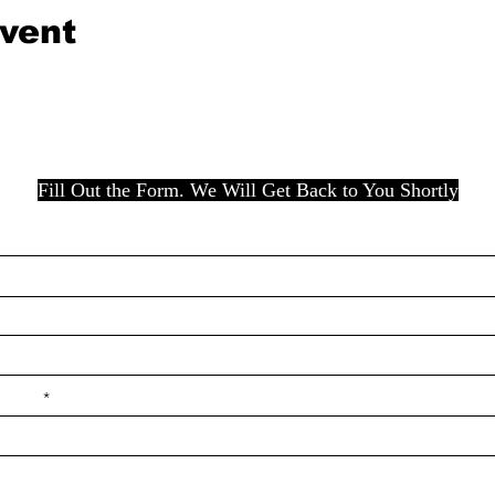
event
Fill Out the Form. We Will Get Back to You Shortly
e ilçe