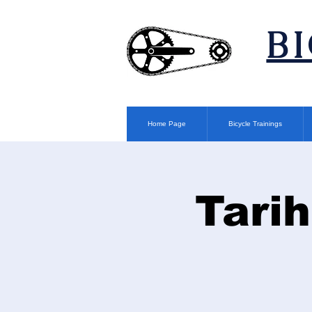
​B
Home Page
Bicycle Trainings
Tarih