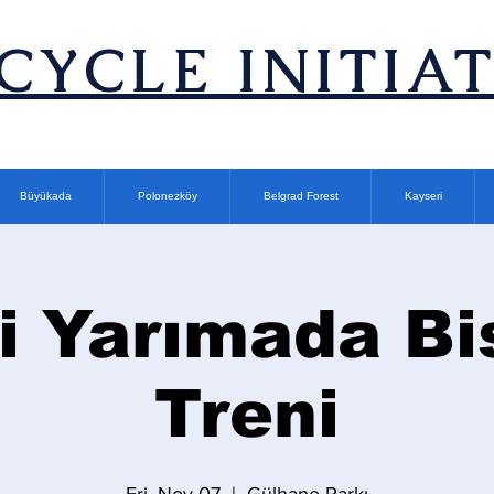
ICYCLE INITIA
Büyükada
Polonezköy
Belgrad Forest
Kayseri
i Yarımada Bi
Treni