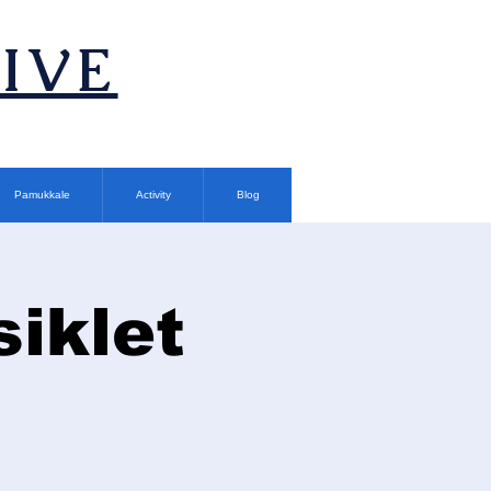
TIVE
Pamukkale
Activity
Blog
siklet