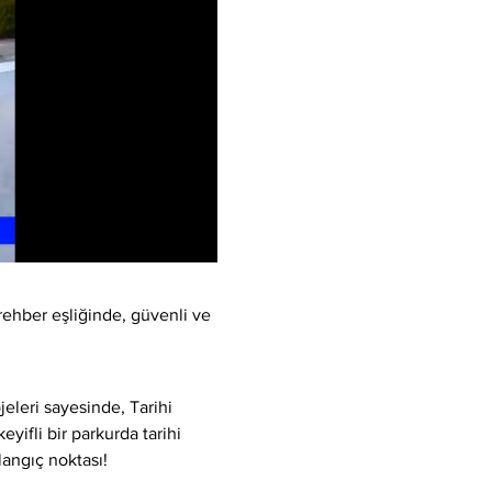
rehber eşliğinde, güvenli ve 
eleri sayesinde, Tarihi 
yifli bir parkurda tarihi 
langıç noktası!