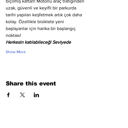
biçilmiş kaftan! Motorlu araç trafiğinden 
uzak, güvenli ve keyifli bir parkurda 
tarihi yapıları keşfetmek artık çok daha 
kolay. Özellikle bisiklete yeni 
başlayanlar için harika bir başlangıç 
noktası!
Herkesin katılabileceği Seviyede
Show More
Share this event
Fill Out the Form. We Will Get Back to
You Shortly