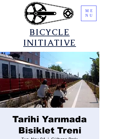
ME
NU
​BICYCLE
INITIATIVE
Tarihi Yarımada
Bisiklet Treni