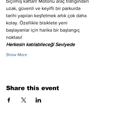
biçilmiş kaftan! Motorlu araç trafiğinden 
uzak, güvenli ve keyifli bir parkurda 
tarihi yapıları keşfetmek artık çok daha 
kolay. Özellikle bisiklete yeni 
başlayanlar için harika bir başlangıç 
noktası!
Herkesin katılabileceği Seviyede
Show More
Share this event
Fill Out the Form. We Will Get Back to
You Shortly