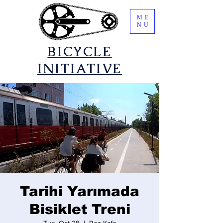
ME
NU
​BICYCLE
INITIATIVE
Tarihi Yarımada
Bisiklet Treni