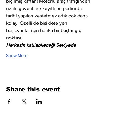
biçilmiş kaftan! Motorlu araç trafiğinden 
uzak, güvenli ve keyifli bir parkurda 
tarihi yapıları keşfetmek artık çok daha 
kolay. Özellikle bisiklete yeni 
başlayanlar için harika bir başlangıç 
noktası!
Herkesin katılabileceği Seviyede
Show More
Share this event
Fill Out the Form. We Will Get Back to
You Shortly