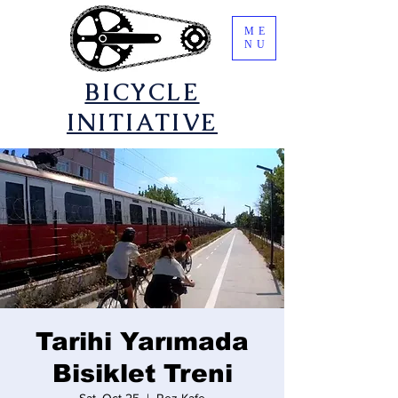
ME
NU
​BICYCLE
INITIATIVE
Tarihi Yarımada
Bisiklet Treni