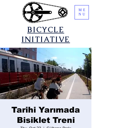
ME
NU
​BICYCLE
INITIATIVE
Tarihi Yarımada
Bisiklet Treni