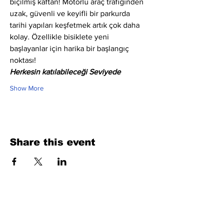
biçilmiş kaftan! Motorlu araç trafiğinden 
uzak, güvenli ve keyifli bir parkurda 
tarihi yapıları keşfetmek artık çok daha 
kolay. Özellikle bisiklete yeni 
başlayanlar için harika bir başlangıç 
noktası!
Herkesin katılabileceği Seviyede
Show More
Share this event
Fill Out the Form. We Will Get Back to
You Shortly